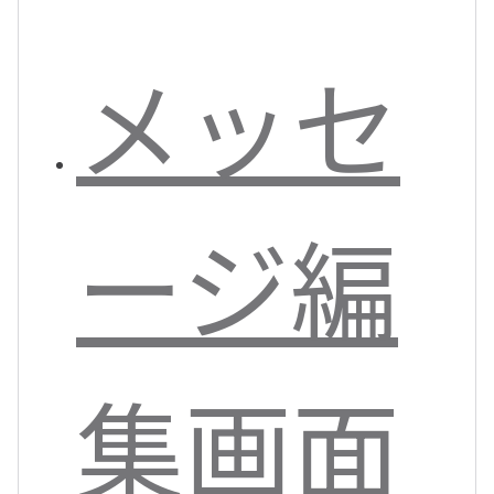
メッセ
ージ編
集画面